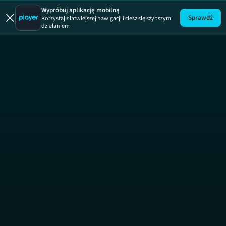
Uwaga!
ODCINEK
Wypróbuj aplikację mobilną
Sprawdź
Korzystaj z łatwiejszej nawigacji i ciesz się szybszym
działaniem