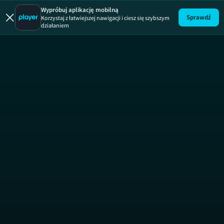
Uwaga!
ODCINEK
Wypróbuj aplikację mobilną
Sprawdź
Korzystaj z łatwiejszej nawigacji i ciesz się szybszym
działaniem