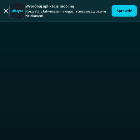
Uwaga!
ODCINEK
Wypróbuj aplikację mobilną
Sprawdź
Korzystaj z łatwiejszej nawigacji i ciesz się szybszym
działaniem