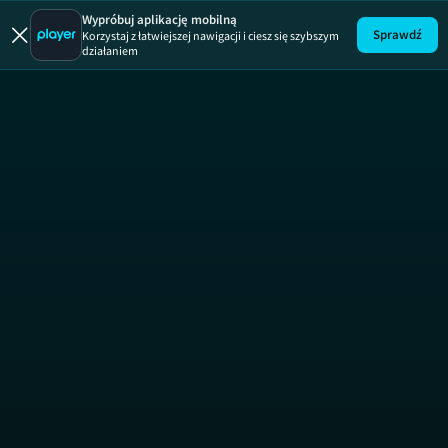
Uwaga!
ODCINEK
Wypróbuj aplikację mobilną
Sprawdź
Korzystaj z łatwiejszej nawigacji i ciesz się szybszym
działaniem