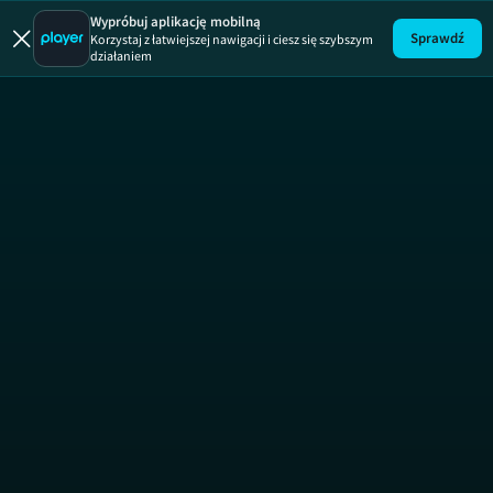
Uwaga!
ODCINEK
Wypróbuj aplikację mobilną
Sprawdź
Korzystaj z łatwiejszej nawigacji i ciesz się szybszym
działaniem