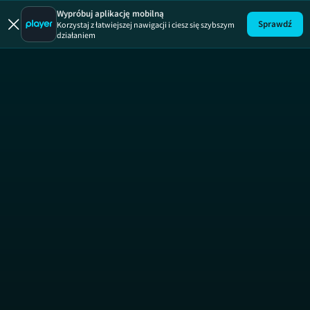
Uwaga!
ODCINEK
Wypróbuj aplikację mobilną
Sprawdź
Korzystaj z łatwiejszej nawigacji i ciesz się szybszym
działaniem