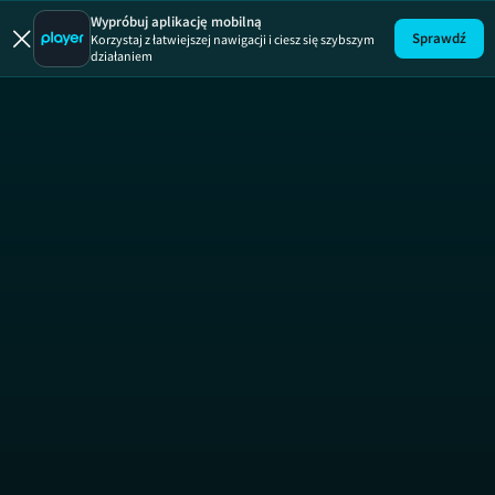
Uwaga!
ODCINEK
Wypróbuj aplikację mobilną
Sprawdź
Korzystaj z łatwiejszej nawigacji i ciesz się szybszym
działaniem