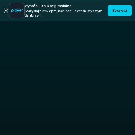
Uwaga!
ODCINEK
Wypróbuj aplikację mobilną
Sprawdź
Korzystaj z łatwiejszej nawigacji i ciesz się szybszym
działaniem