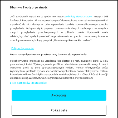
Uwaga!
ODCINEK
Wypróbuj aplikację mobilną
Dbamy o Twoją prywatność
Sprawdź
Korzystaj z łatwiejszej nawigacji i ciesz się szybszym
działaniem
Jeśli użytkownik wyrazi na to zgodę, my, nasze
podmioty stowarzyszone
i naszych
161
Zaufanych Partnerów IAB może przechowywać dane osobowe na urządzeniu użytkownika i
uzyskiwać do nich dostęp w celu zapewnienia bardziej spersonalizowanego sposobu
przeglądania. Odbywa się to poprzez przetwarzanie danych osobowych zebranych z
danych przeglądania przechowywanych w plikach cookie. Użytkownik może
udzielić/wycofać zgodę i sprzeciwić się przetwarzaniu w oparciu o uzasadniony interes w
dowolnym momencie, klikając przycisk „Ustawienia plików cookie i reklam”.
Polityka Prywatności
Wraz z naszymi partnerami przetwarzamy dane w celu zapewnienia:
Przechowywanie informacji na urządzeniu lub dostęp do nich. Tworzenie profili w celu
personalizacji treści. Wykorzystywanie profili w celu doboru spersonalizowanych treści.
Tworzenie profili w celu spersonalizowanych reklam. Pomiar efektywności treści.
Wykorzystanie profili do wyboru spersonalizowanych reklam. Pomiar efektywności reklam.
Rozumienie odbiorców dzięki statystyce lub kombinacji danych z różnych źródeł. Rozwój i
ulepszanie usług. Wykorzystywanie ograniczonych danych do wyboru reklam.
Lista partnerów (dostawców)
Akceptuję
Pokaż cele