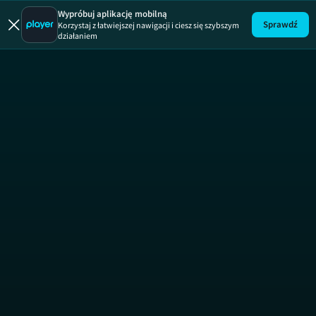
Uwaga!
ODCINEK
Wypróbuj aplikację mobilną
Sprawdź
Korzystaj z łatwiejszej nawigacji i ciesz się szybszym
działaniem