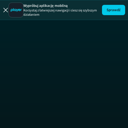
Uwaga!
ODCINEK
Wypróbuj aplikację mobilną
Sprawdź
Korzystaj z łatwiejszej nawigacji i ciesz się szybszym
działaniem