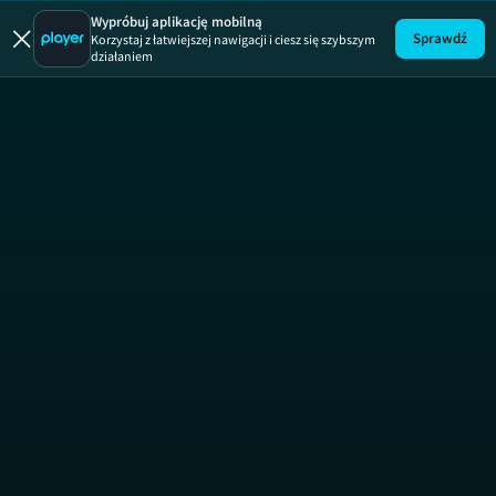
Uwaga!
ODCINEK
Wypróbuj aplikację mobilną
Sprawdź
Korzystaj z łatwiejszej nawigacji i ciesz się szybszym
działaniem