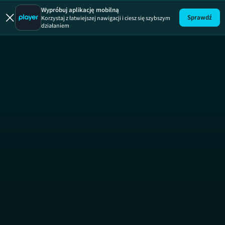
Uwaga!
ODCINEK
Wypróbuj aplikację mobilną
Sprawdź
Korzystaj z łatwiejszej nawigacji i ciesz się szybszym
działaniem