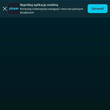
Uwaga!
ODCINEK
Wypróbuj aplikację mobilną
Sprawdź
Korzystaj z łatwiejszej nawigacji i ciesz się szybszym
działaniem