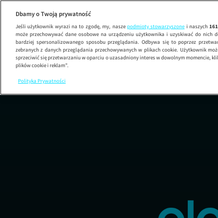
Uwaga!
Dbamy o Twoją prywatność
Jeśli użytkownik wyrazi na to zgodę, my, nasze
podmioty stowarzyszone
i naszych
16
może przechowywać dane osobowe na urządzeniu użytkownika i uzyskiwać do nich d
bardziej spersonalizowanego sposobu przeglądania. Odbywa się to poprzez przetw
zebranych z danych przeglądania przechowywanych w plikach cookie. Użytkownik może
sprzeciwić się przetwarzaniu w oparciu o uzasadniony interes w dowolnym momencie, kli
plików cookie i reklam”.
Polityka Prywatności