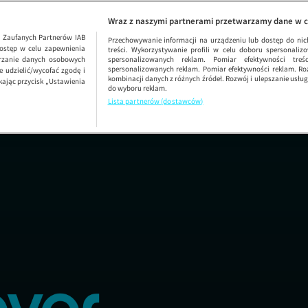
ODCINEK 3854
UWAGA!
Wraz z naszymi partnerami przetwarzamy dane w c
1
Zaufanych Partnerów IAB
Przechowywanie informacji na urządzeniu lub dostęp do nich.
ostęp w celu zapewnienia
treści. Wykorzystywanie profili w celu doboru spersonalizo
arzanie danych osobowych
spersonalizowanych reklam. Pomiar efektywności treś
spersonalizowanych reklam. Pomiar efektywności reklam. Roz
 udzielić/wycofać zgodę i
kombinacji danych z różnych źródeł. Rozwój i ulepszanie usł
kając przycisk „Ustawienia
do wyboru reklam.
Lista partnerów (dostawców)