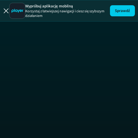
Uwaga!
ODCINEK
Wypróbuj aplikację mobilną
Sprawdź
Korzystaj z łatwiejszej nawigacji i ciesz się szybszym
działaniem