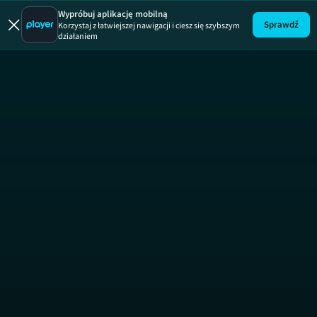
Uwaga!
ODCINEK
Wypróbuj aplikację mobilną
Sprawdź
Korzystaj z łatwiejszej nawigacji i ciesz się szybszym
działaniem