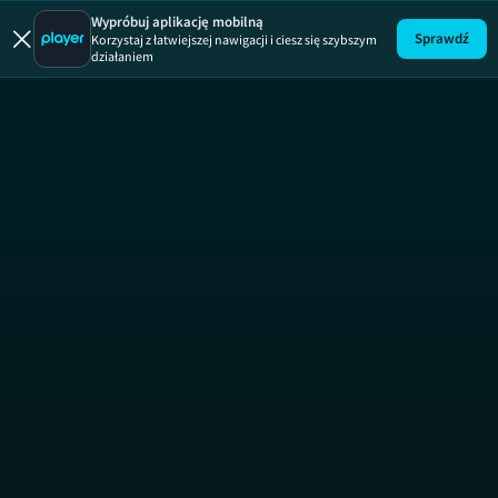
Uwaga!
ODCINEK
Wypróbuj aplikację mobilną
Sprawdź
Korzystaj z łatwiejszej nawigacji i ciesz się szybszym
działaniem