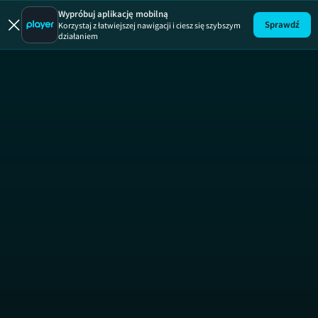
Uwaga!
ODCINEK
Wypróbuj aplikację mobilną
Sprawdź
Korzystaj z łatwiejszej nawigacji i ciesz się szybszym
działaniem