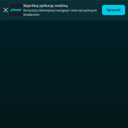
Uwaga!
ODCINEK
Wypróbuj aplikację mobilną
Sprawdź
Korzystaj z łatwiejszej nawigacji i ciesz się szybszym
działaniem