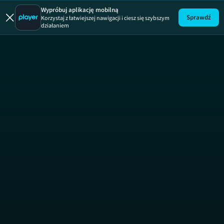
Uwaga!
ODCINEK
Wypróbuj aplikację mobilną
Sprawdź
Korzystaj z łatwiejszej nawigacji i ciesz się szybszym
działaniem