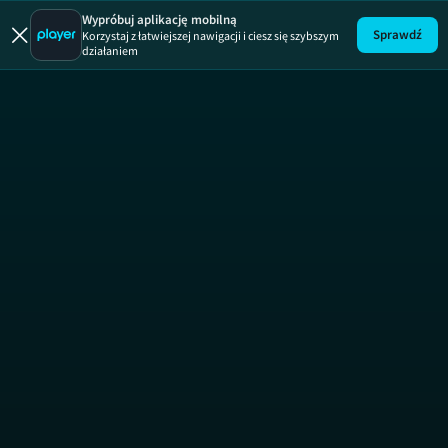
Uwaga!
ODCINEK
Wypróbuj aplikację mobilną
Sprawdź
Korzystaj z łatwiejszej nawigacji i ciesz się szybszym
działaniem