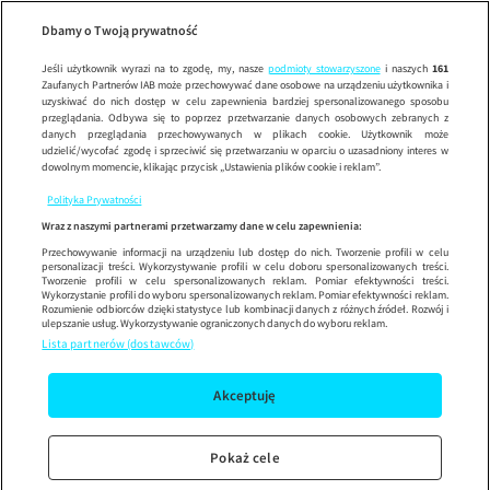
Uwaga!
ODCINEK
Wypróbuj aplikację mobilną
Dbamy o Twoją prywatność
Sprawdź
Korzystaj z łatwiejszej nawigacji i ciesz się szybszym
działaniem
Jeśli użytkownik wyrazi na to zgodę, my, nasze
podmioty stowarzyszone
i naszych
161
Zaufanych Partnerów IAB może przechowywać dane osobowe na urządzeniu użytkownika i
uzyskiwać do nich dostęp w celu zapewnienia bardziej spersonalizowanego sposobu
przeglądania. Odbywa się to poprzez przetwarzanie danych osobowych zebranych z
danych przeglądania przechowywanych w plikach cookie. Użytkownik może
udzielić/wycofać zgodę i sprzeciwić się przetwarzaniu w oparciu o uzasadniony interes w
dowolnym momencie, klikając przycisk „Ustawienia plików cookie i reklam”.
Polityka Prywatności
Wraz z naszymi partnerami przetwarzamy dane w celu zapewnienia:
Przechowywanie informacji na urządzeniu lub dostęp do nich. Tworzenie profili w celu
personalizacji treści. Wykorzystywanie profili w celu doboru spersonalizowanych treści.
Tworzenie profili w celu spersonalizowanych reklam. Pomiar efektywności treści.
Wykorzystanie profili do wyboru spersonalizowanych reklam. Pomiar efektywności reklam.
Rozumienie odbiorców dzięki statystyce lub kombinacji danych z różnych źródeł. Rozwój i
ulepszanie usług. Wykorzystywanie ograniczonych danych do wyboru reklam.
Lista partnerów (dostawców)
Akceptuję
Pokaż cele