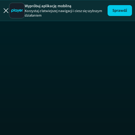
Uwaga!
ODCINEK
Wypróbuj aplikację mobilną
Sprawdź
Korzystaj z łatwiejszej nawigacji i ciesz się szybszym
działaniem