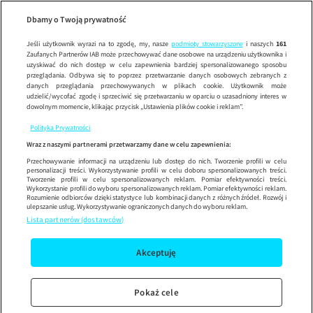
Uwaga!
ODCINEK
Wypróbuj aplikację mobilną
Dbamy o Twoją prywatność
Sprawdź
Korzystaj z łatwiejszej nawigacji i ciesz się szybszym
działaniem
Jeśli użytkownik wyrazi na to zgodę, my, nasze
podmioty stowarzyszone
i naszych
161
Zaufanych Partnerów IAB może przechowywać dane osobowe na urządzeniu użytkownika i
uzyskiwać do nich dostęp w celu zapewnienia bardziej spersonalizowanego sposobu
przeglądania. Odbywa się to poprzez przetwarzanie danych osobowych zebranych z
danych przeglądania przechowywanych w plikach cookie. Użytkownik może
udzielić/wycofać zgodę i sprzeciwić się przetwarzaniu w oparciu o uzasadniony interes w
dowolnym momencie, klikając przycisk „Ustawienia plików cookie i reklam”.
Polityka Prywatności
Wraz z naszymi partnerami przetwarzamy dane w celu zapewnienia:
Przechowywanie informacji na urządzeniu lub dostęp do nich. Tworzenie profili w celu
personalizacji treści. Wykorzystywanie profili w celu doboru spersonalizowanych treści.
Tworzenie profili w celu spersonalizowanych reklam. Pomiar efektywności treści.
Wykorzystanie profili do wyboru spersonalizowanych reklam. Pomiar efektywności reklam.
Rozumienie odbiorców dzięki statystyce lub kombinacji danych z różnych źródeł. Rozwój i
ulepszanie usług. Wykorzystywanie ograniczonych danych do wyboru reklam.
Lista partnerów (dostawców)
Akceptuję
Pokaż cele