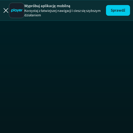
Uwaga!
ODCINEK
Wypróbuj aplikację mobilną
Sprawdź
Korzystaj z łatwiejszej nawigacji i ciesz się szybszym
działaniem