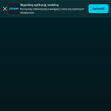
Uwaga!
ODCINEK
Wypróbuj aplikację mobilną
Sprawdź
Korzystaj z łatwiejszej nawigacji i ciesz się szybszym
działaniem