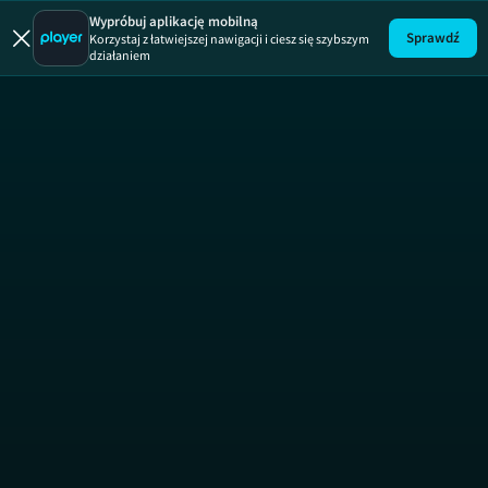
Uwaga!
ODCINEK
Wypróbuj aplikację mobilną
Sprawdź
Korzystaj z łatwiejszej nawigacji i ciesz się szybszym
działaniem