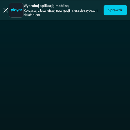
Uwaga!
ODCINEK
Wypróbuj aplikację mobilną
Sprawdź
Korzystaj z łatwiejszej nawigacji i ciesz się szybszym
działaniem