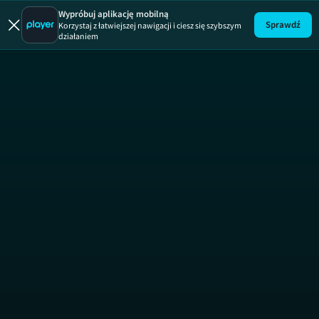
Uwaga!
ODCINEK
Wypróbuj aplikację mobilną
Sprawdź
Korzystaj z łatwiejszej nawigacji i ciesz się szybszym
działaniem