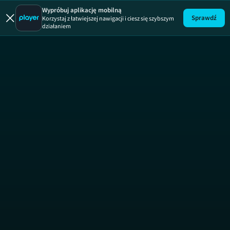
Uwaga!
ODCINEK
Wypróbuj aplikację mobilną
Sprawdź
Korzystaj z łatwiejszej nawigacji i ciesz się szybszym
działaniem