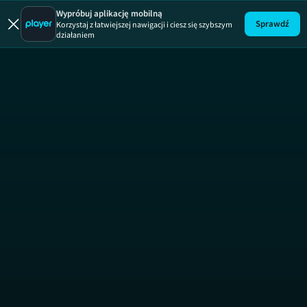
Uwaga!
ODCINEK
Wypróbuj aplikację mobilną
Sprawdź
Korzystaj z łatwiejszej nawigacji i ciesz się szybszym
działaniem