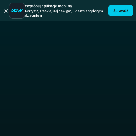
Uwaga!
ODCINEK
Wypróbuj aplikację mobilną
Sprawdź
Korzystaj z łatwiejszej nawigacji i ciesz się szybszym
działaniem