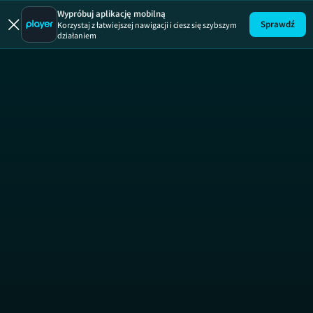
Uroda n
Wypróbuj aplikację mobilną
Sprawdź
Korzystaj z łatwiejszej nawigacji i ciesz się szybszym
działaniem