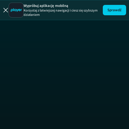
Ugotowani
Wypróbuj aplikację mobilną
Sprawdź
Korzystaj z łatwiejszej nawigacji i ciesz się szybszym
działaniem