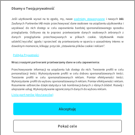
Ugotowani
Wypróbuj aplikację mobilną
Dbamy o Twoją prywatność
Sprawdź
Korzystaj z łatwiejszej nawigacji i ciesz się szybszym
działaniem
Jeśli użytkownik wyrazi na to zgodę, my, nasze
podmioty stowarzyszone
i naszych
161
Zaufanych Partnerów IAB może przechowywać dane osobowe na urządzeniu użytkownika i
uzyskiwać do nich dostęp w celu zapewnienia bardziej spersonalizowanego sposobu
przeglądania. Odbywa się to poprzez przetwarzanie danych osobowych zebranych z
danych przeglądania przechowywanych w plikach cookie. Użytkownik może
udzielić/wycofać zgodę i sprzeciwić się przetwarzaniu w oparciu o uzasadniony interes w
dowolnym momencie, klikając przycisk „Ustawienia plików cookie i reklam”.
Polityka Prywatności
Wraz z naszymi partnerami przetwarzamy dane w celu zapewnienia:
Przechowywanie informacji na urządzeniu lub dostęp do nich. Tworzenie profili w celu
personalizacji treści. Wykorzystywanie profili w celu doboru spersonalizowanych treści.
Tworzenie profili w celu spersonalizowanych reklam. Pomiar efektywności treści.
Wykorzystanie profili do wyboru spersonalizowanych reklam. Pomiar efektywności reklam.
Rozumienie odbiorców dzięki statystyce lub kombinacji danych z różnych źródeł. Rozwój i
ulepszanie usług. Wykorzystywanie ograniczonych danych do wyboru reklam.
Lista partnerów (dostawców)
Akceptuję
Pokaż cele