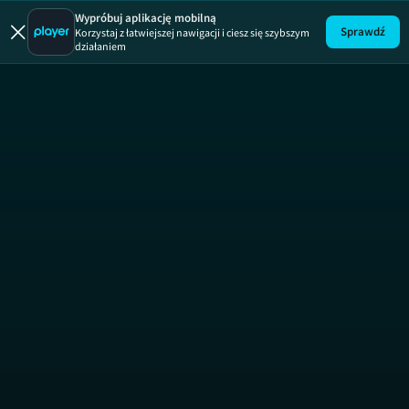
Ugotowani
Wypróbuj aplikację mobilną
Sprawdź
Korzystaj z łatwiejszej nawigacji i ciesz się szybszym
działaniem