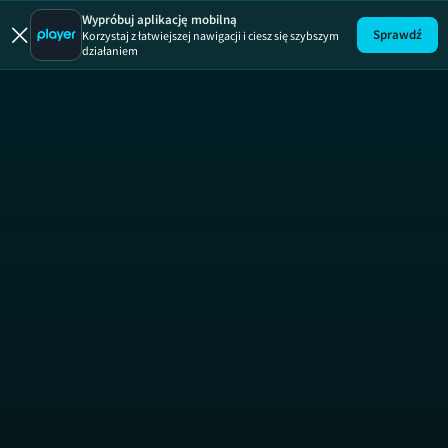
Ugotowani
Wypróbuj aplikację mobilną
Sprawdź
Korzystaj z łatwiejszej nawigacji i ciesz się szybszym
działaniem