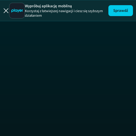
Ugotowani
Wypróbuj aplikację mobilną
Sprawdź
Korzystaj z łatwiejszej nawigacji i ciesz się szybszym
działaniem