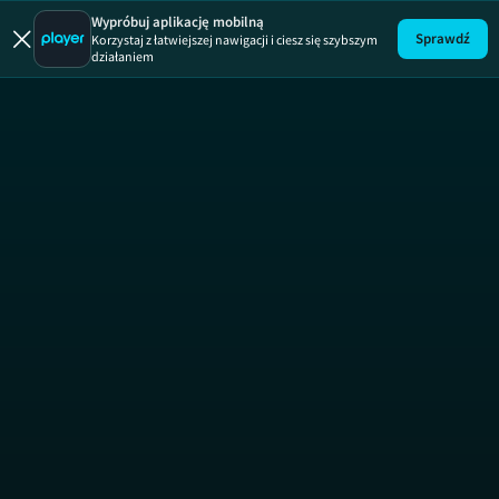
Tygodnik
Wypróbuj aplikację mobilną
Sprawdź
Korzystaj z łatwiejszej nawigacji i ciesz się szybszym
działaniem