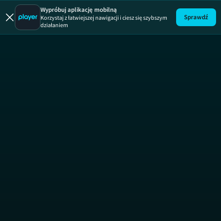
Wypróbuj aplikację mobilną
Sprawdź
Korzystaj z łatwiejszej nawigacji i ciesz się szybszym
działaniem
True love