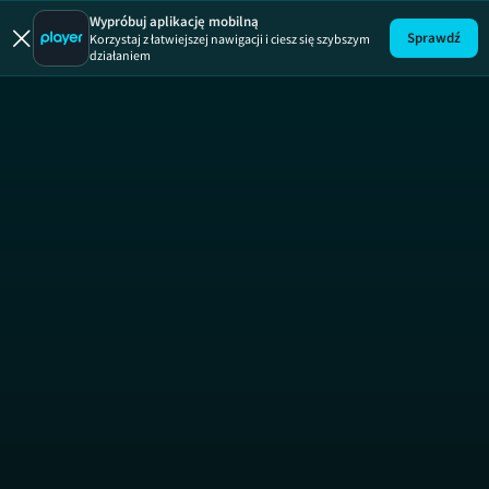
True Love Ex
Wypróbuj aplikację mobilną
Sprawdź
Korzystaj z łatwiejszej nawigacji i ciesz się szybszym
działaniem