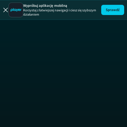
Trochę zdro
Wypróbuj aplikację mobilną
Sprawdź
Korzystaj z łatwiejszej nawigacji i ciesz się szybszym
działaniem