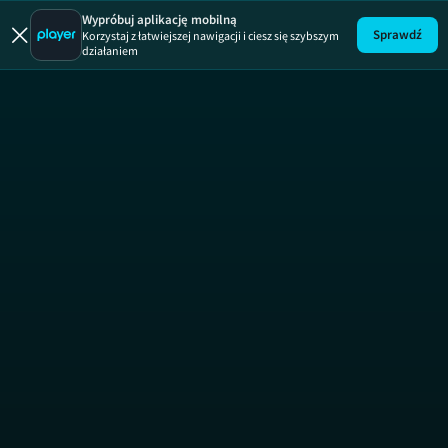
Trochę zdro
Wypróbuj aplikację mobilną
Sprawdź
Korzystaj z łatwiejszej nawigacji i ciesz się szybszym
działaniem