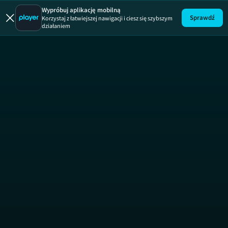
Wypróbuj aplikację mobilną
Sprawdź
Korzystaj z łatwiejszej nawigacji i ciesz się szybszym
działaniem