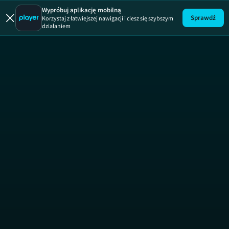
Top Model
Wypróbuj aplikację mobilną
Sprawdź
Korzystaj z łatwiejszej nawigacji i ciesz się szybszym
działaniem