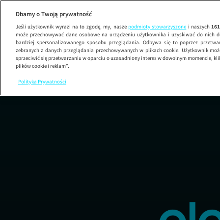
Dbamy o Twoją prywatność
Jeśli użytkownik wyrazi na to zgodę, my, nasze
podmioty stowarzyszone
i naszych
16
może przechowywać dane osobowe na urządzeniu użytkownika i uzyskiwać do nich d
bardziej spersonalizowanego sposobu przeglądania. Odbywa się to poprzez przetw
zebranych z danych przeglądania przechowywanych w plikach cookie. Użytkownik może
sprzeciwić się przetwarzaniu w oparciu o uzasadniony interes w dowolnym momencie, kli
plików cookie i reklam”.
Polityka Prywatności