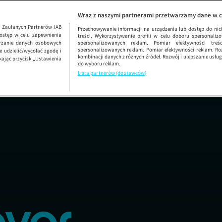
Taka miłość 
Wraz z naszymi partnerami przetwarzamy dane w c
1
Zaufanych Partnerów IAB
Przechowywanie informacji na urządzeniu lub dostęp do nich.
ostęp w celu zapewnienia
treści. Wykorzystywanie profili w celu doboru spersonalizo
arzanie danych osobowych
spersonalizowanych reklam. Pomiar efektywności treś
spersonalizowanych reklam. Pomiar efektywności reklam. Roz
 udzielić/wycofać zgodę i
kombinacji danych z różnych źródeł. Rozwój i ulepszanie usł
kając przycisk „Ustawienia
do wyboru reklam.
Lista partnerów (dostawców)