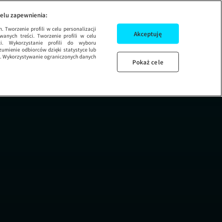
się nie zdarza
SEZON 4 ODCINEK 4
elu zapewnienia:
 Tworzenie profili w celu personalizacji
Akceptuję
wanych treści. Tworzenie profili w celu
ci. Wykorzystanie profili do wyboru
umienie odbiorców dzięki statystyce lub
ug. Wykorzystywanie ograniczonych danych
Pokaż cele