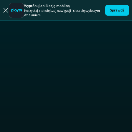
Szkoła Fil
Wypróbuj aplikację mobilną
Sprawdź
Korzystaj z łatwiejszej nawigacji i ciesz się szybszym
działaniem