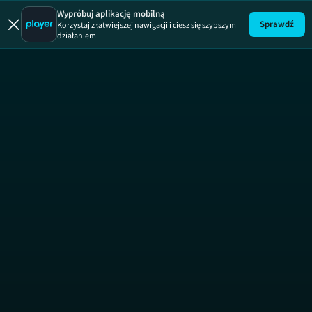
Szkoła Fil
Wypróbuj aplikację mobilną
Sprawdź
Korzystaj z łatwiejszej nawigacji i ciesz się szybszym
działaniem