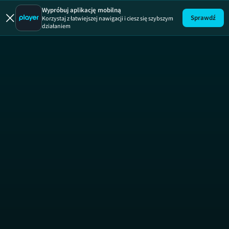
Szkoła Fil
Wypróbuj aplikację mobilną
Sprawdź
Korzystaj z łatwiejszej nawigacji i ciesz się szybszym
działaniem